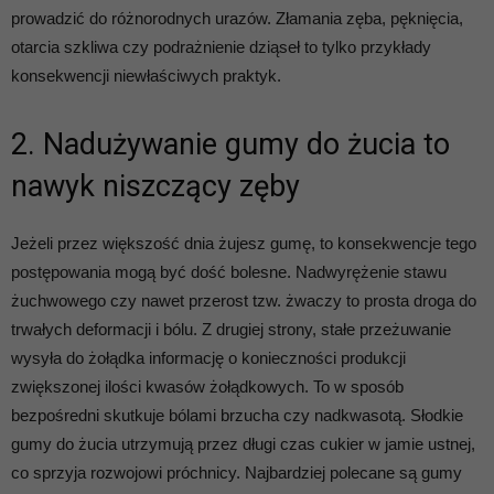
prowadzić do różnorodnych urazów. Złamania zęba, pęknięcia,
otarcia szkliwa czy podrażnienie dziąseł to tylko przykłady
konsekwencji niewłaściwych praktyk.
2. Nadużywanie gumy do żucia to
nawyk niszczący zęby
Jeżeli przez większość dnia żujesz gumę, to konsekwencje tego
postępowania mogą być dość bolesne. Nadwyrężenie stawu
żuchwowego czy nawet przerost tzw. żwaczy to prosta droga do
trwałych deformacji i bólu. Z drugiej strony, stałe przeżuwanie
wysyła do żołądka informację o konieczności produkcji
zwiększonej ilości kwasów żołądkowych. To w sposób
bezpośredni skutkuje bólami brzucha czy nadkwasotą. Słodkie
gumy do żucia utrzymują przez długi czas cukier w jamie ustnej,
co sprzyja rozwojowi próchnicy. Najbardziej polecane są gumy