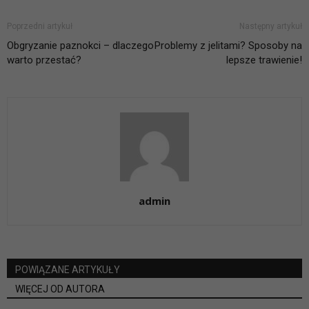
Poprzedni artykuł
Następny artykuł
Obgryzanie paznokci – dlaczego
Problemy z jelitami? Sposoby na
warto przestać?
lepsze trawienie!
admin
POWIĄZANE ARTYKUŁY
WIĘCEJ OD AUTORA