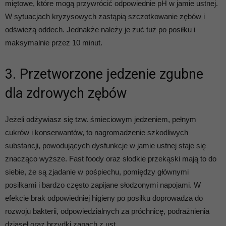
miętowe, które mogą przywrócić odpowiednie pH w jamie ustnej.
W sytuacjach kryzysowych zastąpią szczotkowanie zębów i
odświeżą oddech. Jednakże należy je żuć tuż po posiłku i
maksymalnie przez 10 minut.
3. Przetworzone jedzenie zgubne
dla zdrowych zębów
Jeżeli odżywiasz się tzw. śmieciowym jedzeniem, pełnym
cukrów i konserwantów, to nagromadzenie szkodliwych
substancji, powodujących dysfunkcje w jamie ustnej staje się
znacząco wyższe. Fast foody oraz słodkie przekąski mają to do
siebie, że są zjadanie w pośpiechu, pomiędzy głównymi
posiłkami i bardzo często zapijane słodzonymi napojami. W
efekcie brak odpowiedniej higieny po posiłku doprowadza do
rozwoju bakterii, odpowiedzialnych za próchnicę, podrażnienia
dziąseł oraz brzydki zapach z ust.