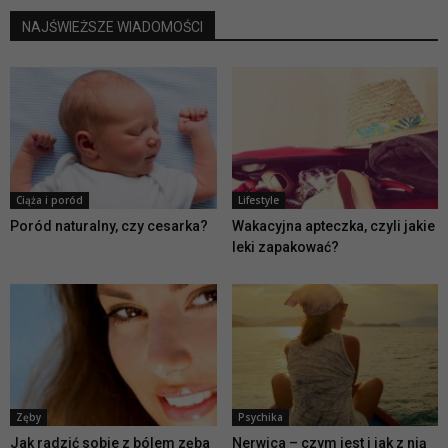
NAJŚWIEŻSZE WIADOMOŚCI
Ciąża i poród
Lifestyle
Poród naturalny, czy cesarka?
Wakacyjna apteczka, czyli jakie
leki zapakować?
Zęby
Psychika
Jak radzić sobie z bólem zęba
Nerwica – czym jest i jak z nią