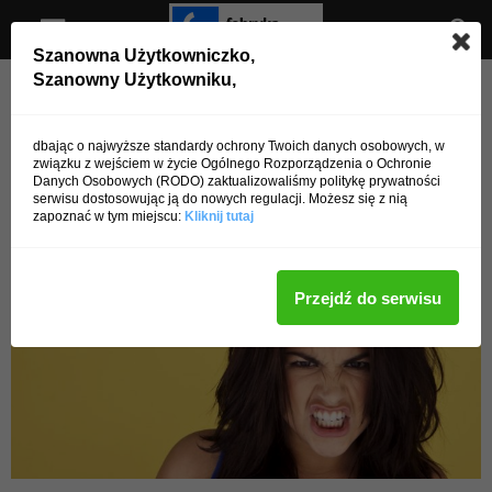
Szanowna Użytkowniczko,
Szanowny Użytkowniku,
Strona główna
Zęby
Zęby
Poznaj 5 nawyków, które
dbając o najwyższe standardy ochrony Twoich danych osobowych, w
związku z wejściem w życie Ogólnego Rozporządzenia o Ochronie
niszczą twoje zęby
Danych Osobowych (RODO) zaktualizowaliśmy politykę prywatności
serwisu dostosowując ją do nowych regulacji. Możesz się z nią
zapoznać w tym miejscu:
Kliknij tutaj
Przez
admin
-
14 lipca 2016
3508
0
Przejdź do serwisu