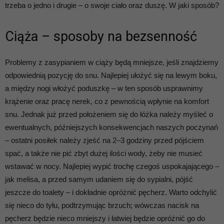
trzeba o jedno i drugie – o swoje ciało oraz duszę. W jaki sposób?
Ciąża – sposoby na bezsenność
Problemy z zasypianiem w ciąży będą mniejsze, jeśli znajdziemy
odpowiednią pozycję do snu. Najlepiej ułożyć się na lewym boku,
a między nogi włożyć poduszkę – w ten sposób usprawnimy
krążenie oraz pracę nerek, co z pewnością wpłynie na komfort
snu. Jednak już przed położeniem się do łóżka należy myśleć o
ewentualnych, późniejszych konsekwencjach naszych poczynań
– ostatni posiłek należy zjeść na 2–3 godziny przed pójściem
spać, a także nie pić zbyt dużej ilości wody, żeby nie musieć
wstawać w nocy. Najlepiej wypić trochę czegoś uspokajającego –
jak melisa, a przed samym udaniem się do sypialni, pójść
jeszcze do toalety – i dokładnie opróżnić pęcherz. Warto odchylić
się nieco do tyłu, podtrzymując brzuch; wówczas nacisk na
pęcherz będzie nieco mniejszy i łatwiej będzie opróżnić go do