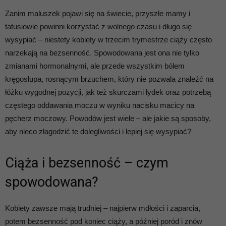
Zanim maluszek pojawi się na świecie, przyszłe mamy i
tatusiowie powinni korzystać z wolnego czasu i długo się
wysypiać – niestety kobiety w trzecim trymestrze ciąży często
narzekają na bezsenność. Spowodowana jest ona nie tylko
zmianami hormonalnymi, ale przede wszystkim bólem
kręgosłupa, rosnącym brzuchem, który nie pozwala znaleźć na
łóżku wygodnej pozycji, jak też skurczami łydek oraz potrzebą
częstego oddawania moczu w wyniku nacisku macicy na
pęcherz moczowy. Powodów jest wiele – ale jakie są sposoby,
aby nieco złagodzić te dolegliwości i lepiej się wysypiać?
Ciąża i bezsenność – czym
spowodowana?
Kobiety zawsze mają trudniej – najpierw mdłości i zaparcia,
potem bezsenność pod koniec ciąży, a później poród i znów