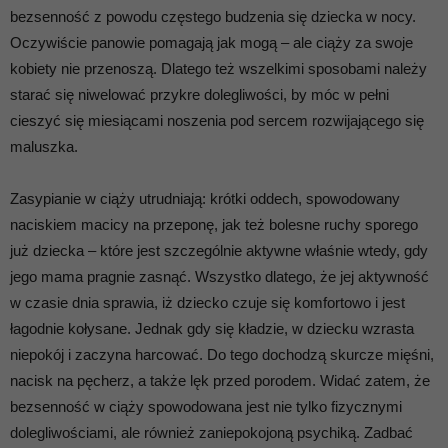
bezsenność z powodu częstego budzenia się dziecka w nocy.
Oczywiście panowie pomagają jak mogą – ale ciąży za swoje
kobiety nie przenoszą. Dlatego też wszelkimi sposobami należy
starać się niwelować przykre dolegliwości, by móc w pełni
cieszyć się miesiącami noszenia pod sercem rozwijającego się
maluszka.
Zasypianie w ciąży utrudniają: krótki oddech, spowodowany
naciskiem macicy na przeponę, jak też bolesne ruchy sporego
już dziecka – które jest szczególnie aktywne właśnie wtedy, gdy
jego mama pragnie zasnąć. Wszystko dlatego, że jej aktywność
w czasie dnia sprawia, iż dziecko czuje się komfortowo i jest
łagodnie kołysane. Jednak gdy się kładzie, w dziecku wzrasta
niepokój i zaczyna harcować. Do tego dochodzą skurcze mięśni,
nacisk na pęcherz, a także lęk przed porodem. Widać zatem, że
bezsenność w ciąży spowodowana jest nie tylko fizycznymi
dolegliwościami, ale również zaniepokojoną psychiką. Zadbać