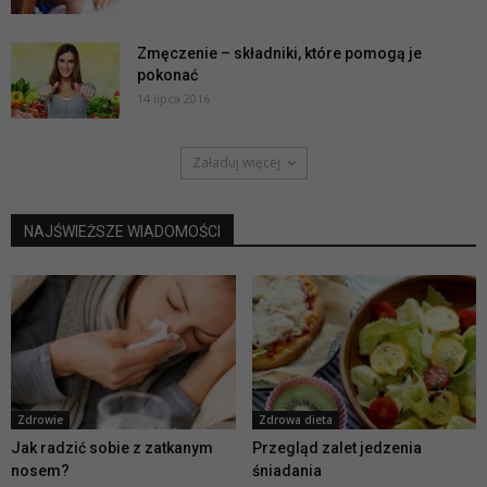
Zmęczenie – składniki, które pomogą je
pokonać
14 lipca 2016
Załaduj więcej
NAJŚWIEŻSZE WIADOMOŚCI
Zdrowie
Zdrowa dieta
Jak radzić sobie z zatkanym
Przegląd zalet jedzenia
nosem?
śniadania