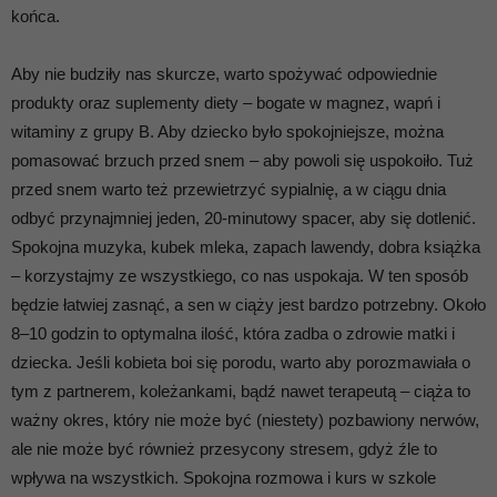
końca.
Aby nie budziły nas skurcze, warto spożywać odpowiednie
produkty oraz suplementy diety – bogate w magnez, wapń i
witaminy z grupy B. Aby dziecko było spokojniejsze, można
pomasować brzuch przed snem – aby powoli się uspokoiło. Tuż
przed snem warto też przewietrzyć sypialnię, a w ciągu dnia
odbyć przynajmniej jeden, 20-minutowy spacer, aby się dotlenić.
Spokojna muzyka, kubek mleka, zapach lawendy, dobra książka
– korzystajmy ze wszystkiego, co nas uspokaja. W ten sposób
będzie łatwiej zasnąć, a sen w ciąży jest bardzo potrzebny. Około
8–10 godzin to optymalna ilość, która zadba o zdrowie matki i
dziecka. Jeśli kobieta boi się porodu, warto aby porozmawiała o
tym z partnerem, koleżankami, bądź nawet terapeutą – ciąża to
ważny okres, który nie może być (niestety) pozbawiony nerwów,
ale nie może być również przesycony stresem, gdyż źle to
wpływa na wszystkich. Spokojna rozmowa i kurs w szkole