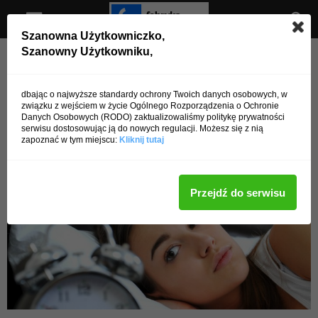
Szanowna Użytkowniczko,
Szanowny Użytkowniku,
Strona główna
Ciąża i poród
Ciąża i poród
Ciąża a bezsenność – czyli jak
dbając o najwyższe standardy ochrony Twoich danych osobowych, w
związku z wejściem w życie Ogólnego Rozporządzenia o Ochronie
się dobrze wysypiać?
Danych Osobowych (RODO) zaktualizowaliśmy politykę prywatności
serwisu dostosowując ją do nowych regulacji. Możesz się z nią
zapoznać w tym miejscu:
Kliknij tutaj
Przez
admin
-
14 lipca 2016
6926
0
Przejdź do serwisu