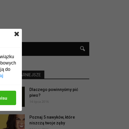
związku
obowych
ją do
NAJPOPULARNIEJSZE
aj
Dlaczego powinnyśmy pić
piwo?
wisu
14 lipca 2016
Poznaj 5 nawyków, które
niszczą twoje zęby