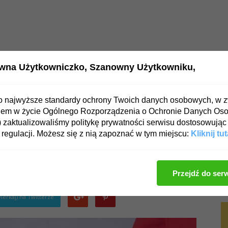
wna Użytkowniczko,
Szanowny Użytkowniku,
OWIE
PSYCHIKA
ZDROWA DIETA
o najwyższe standardy ochrony Twoich danych osobowych, w 
iem w życie Ogólnego Rozporządzenia o Ochronie Danych Os
snowskiego
zaktualizowaliśmy politykę prywatności serwisu dostosowując 
regulacji. Możesz się z nią zapoznać w tym miejscu:
Kliknij tut
rszcz Sosnowskiego
Przejdź do ser
4086
0
ierkaj) na Twitterze