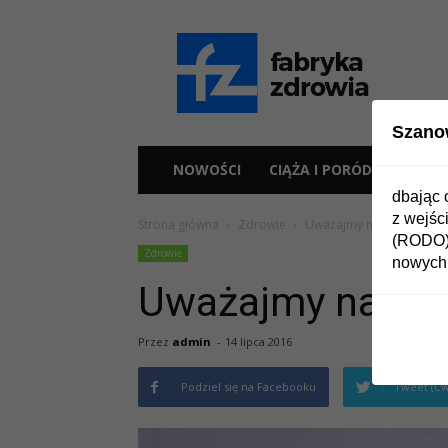
Fabryka
Zdrowia
Szano
NOWOŚCI
CIĄŻA I PORÓD
ZDR
dbając 
z wejśc
Strona główna
Zdrowie
Uważajmy na barszcz So
(RODO) 
Zdrowie
nowych 
Uważajmy na ba
Przez
admin
-
14 lipca 2016
Podziel się na Facebooku
Tweet (Ćw