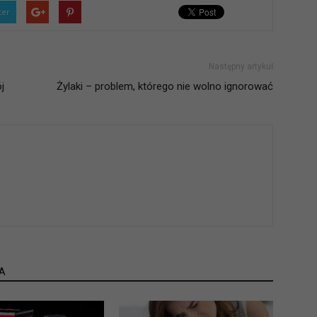
ter
Następny artykuł
j
Żylaki – problem, którego nie wolno ignorować
A