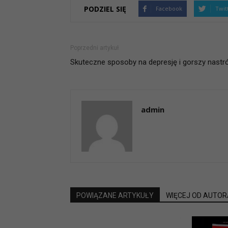
PODZIEL SIĘ
Facebook
Twit
Poprzedni artykuł
Skuteczne sposoby na depresję i gorszy nastró
admin
POWIĄZANE ARTYKUŁY
WIĘCEJ OD AUTOR