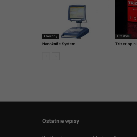
Choroby
Lifestyle
Nanoknife System
Trizer opin
Ostatnie wpisy