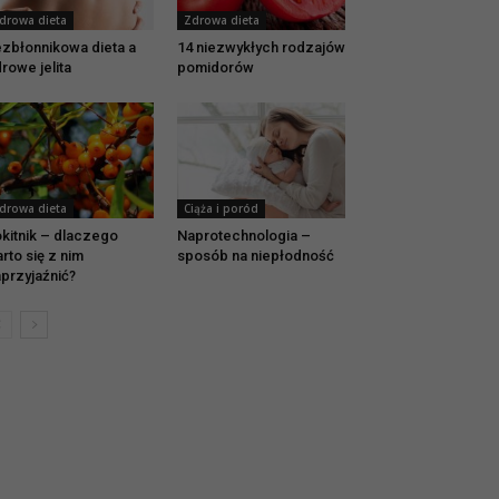
drowa dieta
Zdrowa dieta
zbłonnikowa dieta a
14 niezwykłych rodzajów
rowe jelita
pomidorów
drowa dieta
Ciąża i poród
kitnik – dlaczego
Naprotechnologia –
rto się z nim
sposób na niepłodność
przyjaźnić?