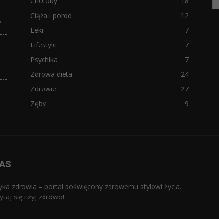
Choroby
18
Ciąża i poród
12
?
Leki
7
Lifestyle
7
Psychika
7
Zdrowa dieta
24
Zdrowie
27
Zęby
9
NAS
yka zdrowia – portal poświęcony zdrowemu stylowi życia.
ytaj się i żyj zdrowo!