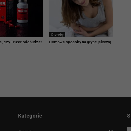
Choroby
ie, czy Trizer odchudza?
Domowe sposoby na grypę jelitową
Kategorie
S