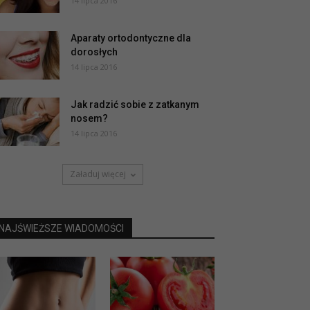
14 lipca 2016
Aparaty ortodontyczne dla
dorosłych
14 lipca 2016
Jak radzić sobie z zatkanym
nosem?
14 lipca 2016
Załaduj więcej
NAJŚWIEŻSZE WIADOMOŚCI