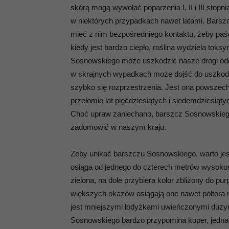
skórą mogą wywołać poparzenia I, II i III stopni
w niektórych przypadkach nawet latami. Barsz
mieć z nim bezpośredniego kontaktu, żeby paść
kiedy jest bardzo ciepło, roślina wydziela toks
Sosnowskiego może uszkodzić nasze drogi od
w skrajnych wypadkach może dojść do uszkodze
szybko się rozprzestrzenia. Jest ona powszech
przełomie lat pięćdziesiątych i siedemdziesiąt
Choć upraw zaniechano, barszcz Sosnowskiego 
zadomowić w naszym kraju.
Żeby unikać barszczu Sosnowskiego, warto jes
osiąga od jednego do czterech metrów wysokośc
zielona, na dole przybiera kolor zbliżony do p
większych okazów osiągają one nawet półtora m
jest mniejszymi łodyżkami uwieńczonymi duży
Sosnowskiego bardzo przypomina koper, jednak