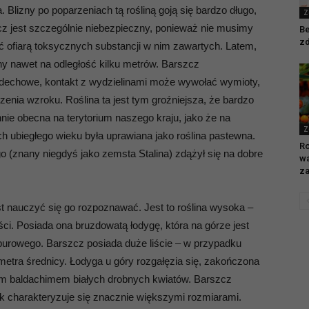
a. Blizny po poparzeniach tą rośliną goją się bardzo długo,
Z
cz jest szczególnie niebezpieczny, ponieważ nie musimy
Be
zd
 ofiarą toksycznych substancji w nim zawartych. Latem,
yny nawet na odległość kilku metrów. Barszcz
dechowe, kontakt z wydzielinami może wywołać wymioty,
nia wzroku. Roślina ta jest tym groźniejsza, że bardzo
nie obecna na terytorium naszego kraju, jako że na
Z
ych ubiegłego wieku była uprawiana jako roślina pastewna.
Ro
(znany niegdyś jako zemsta Stalina) zdążył się na dobre
wa
za
t nauczyć się go rozpoznawać. Jest to roślina wysoka –
i. Posiada ona bruzdowatą łodygę, która na górze jest
urpurowego. Barszcz posiada duże liście – w przypadku
etra średnicy. Łodyga u góry rozgałęzia się, zakończona
m baldachimem białych drobnych kwiatów. Barszcz
 charakteryzuje się znacznie większymi rozmiarami.