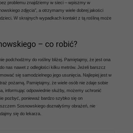
re bez problemu znajdziemy w sieci – wpiszmy w
owskiego zdjęcia”, a otrzymamy wiele dobrej jakości
 dzieci. W skrajnych wypadkach kontakt z tą rośliną może
nowskiego – co robić?
 podchodźmy do rośliny bliżej. Pamiętajmy, że jest ona
 do nas nawet z odległości kilku metrów. Jeżeli barszcz
mować się samodzielnego jego usunięcia. Najlepiej jest w
raż pożarną. Pamiętajmy, że wiele osób nie zdaje sobie
ina, informując odpowiednie służby, możemy uchronić
nie pozbyć, ponieważ bardzo szybko się on
barszczem Sosnowskiego doznałyśmy obrażeń, nie
dajmy się do lekarza.