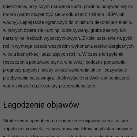
mieszkania, przy czym usuwanie kurzu powinno odbywać się na
mokro (warto zaopatrzyć się w odkurzacz z filtrem HEPA lub
wodny). Lepiej także ograniczyć do minimum dekoracje z tkanin,
w których zbiera się kurz np. duże dywany, grube zasłony lub
narzuty na meblach wypoczynkowych. Z kolei uczulenie na pyłki
roślin wymaga przede wszystkim wykonania testów alergicznych
w celu identyfikacji uczulających roślin. W czasie ich pylenia
(ostrzeżenia podawane są np. w telewizji podczas podawania
prognozy pogody) należy unikać otwierania okien i oczywiście
przebywania na zewnątrz. Jeśli wyjście na dwór jest konieczne,
warto założyć duże okulary przeciwsłoneczne.
Łagodzenie objawów
Skutecznym sposobem na złagodzenie objawów alergii, w tym
zapalenia spojówek jest przyjmowanie leków antyhistaminowych
w tabletkach, które dostępne są także bez recepty. Skuteczne są