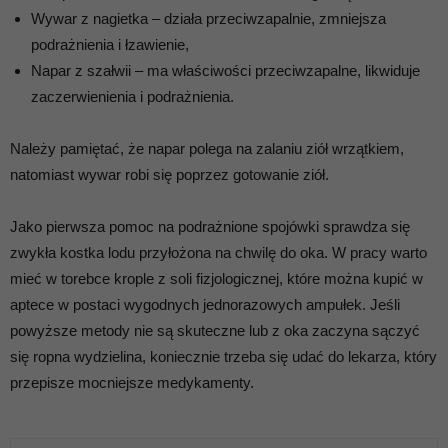
Wywar z nagietka – działa przeciwzapalnie, zmniejsza
podrażnienia i łzawienie,
Napar z szałwii – ma właściwości przeciwzapalne, likwiduje
zaczerwienienia i podrażnienia.
Należy pamiętać, że napar polega na zalaniu ziół wrzątkiem,
natomiast wywar robi się poprzez gotowanie ziół.
Jako pierwsza pomoc na podrażnione spojówki sprawdza się
zwykła kostka lodu przyłożona na chwilę do oka. W pracy warto
mieć w torebce krople z soli fizjologicznej, które można kupić w
aptece w postaci wygodnych jednorazowych ampułek. Jeśli
powyższe metody nie są skuteczne lub z oka zaczyna sączyć
się ropna wydzielina, koniecznie trzeba się udać do lekarza, który
przepisze mocniejsze medykamenty.