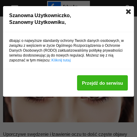
Szanowna Użytkowniczko,
Szanowny Użytkowniku,
Strona główna
Zdrowie
Choroby
Zdrowie
Choroby
Alergiczne zapalenie spojówek
dbając o najwyższe standardy ochrony Twoich danych osobowych, w
związku z wejściem w życie Ogólnego Rozporządzenia o Ochronie
Danych Osobowych (RODO) zaktualizowaliśmy politykę prywatności
Przez
admin
-
14 lipca 2016
7563
0
serwisu dostosowując ją do nowych regulacji. Możesz się z nią
zapoznać w tym miejscu:
Kliknij tutaj
Przejdź do serwisu
Uporczywe swędzenie i łzawienie oczu to dość częste objawy