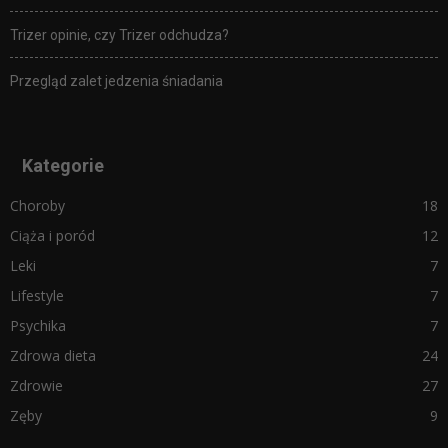
Trizer opinie, czy Trizer odchudza?
Przegląd zalet jedzenia śniadania
Kategorie
Choroby
18
Ciąża i poród
12
Leki
7
Lifestyle
7
Psychika
7
Zdrowa dieta
24
Zdrowie
27
Zęby
9