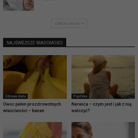
Załaduj więcej
NAJŚWIEŻSZE WIADOMOŚCI
Zdrowa dieta
Psychika
Owoc pełen prozdrowotnych
Nerwica – czym jest i jak z nią
właściwości – banan
walczyć?