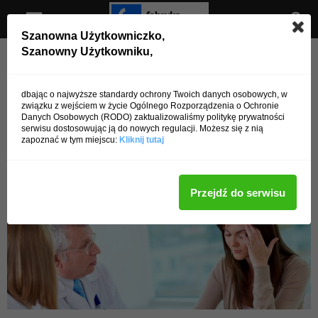
Szanowna Użytkowniczko,
Szanowny Użytkowniku,
Strona główna
Zdrowie
Choroby
Zdrowie
Choroby
Wczesna diagnoza kluczem do
dbając o najwyższe standardy ochrony Twoich danych osobowych, w
związku z wejściem w życie Ogólnego Rozporządzenia o Ochronie
opanowania cukrzycy
Danych Osobowych (RODO) zaktualizowaliśmy politykę prywatności
serwisu dostosowując ją do nowych regulacji. Możesz się z nią
zapoznać w tym miejscu:
Kliknij tutaj
Przez
admin
-
14 lipca 2016
4076
0
Przejdź do serwisu