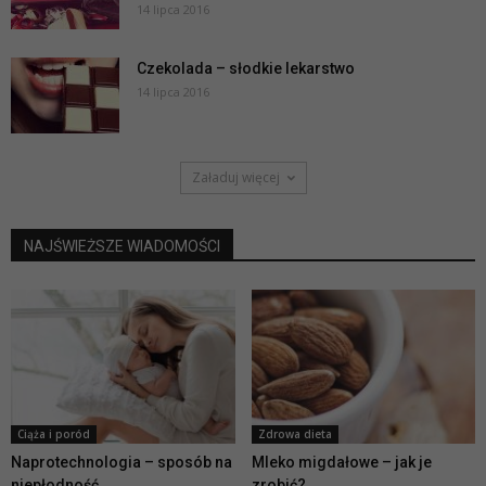
14 lipca 2016
Czekolada – słodkie lekarstwo
14 lipca 2016
Załaduj więcej
NAJŚWIEŻSZE WIADOMOŚCI
Ciąża i poród
Zdrowa dieta
Naprotechnologia – sposób na
Mleko migdałowe – jak je
niepłodność
zrobić?