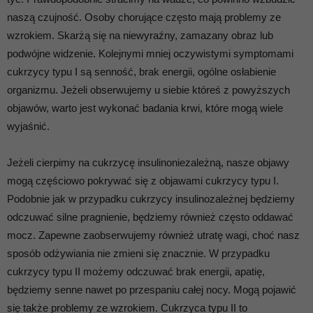
naszą czujność. Osoby chorujące często mają problemy ze
wzrokiem. Skarżą się na niewyraźny, zamazany obraz lub
podwójne widzenie. Kolejnymi mniej oczywistymi symptomami
cukrzycy typu I są senność, brak energii, ogólne osłabienie
organizmu. Jeżeli obserwujemy u siebie któreś z powyższych
objawów, warto jest wykonać badania krwi, które mogą wiele
wyjaśnić.
Jeżeli cierpimy na cukrzycę insulinoniezależną, nasze objawy
mogą częściowo pokrywać się z objawami cukrzycy typu I.
Podobnie jak w przypadku cukrzycy insulinozależnej będziemy
odczuwać silne pragnienie, będziemy również często oddawać
mocz. Zapewne zaobserwujemy również utratę wagi, choć nasz
sposób odżywiania nie zmieni się znacznie. W przypadku
cukrzycy typu II możemy odczuwać brak energii, apatię,
będziemy senne nawet po przespaniu całej nocy. Mogą pojawić
się także problemy ze wzrokiem. Cukrzyca typu II to