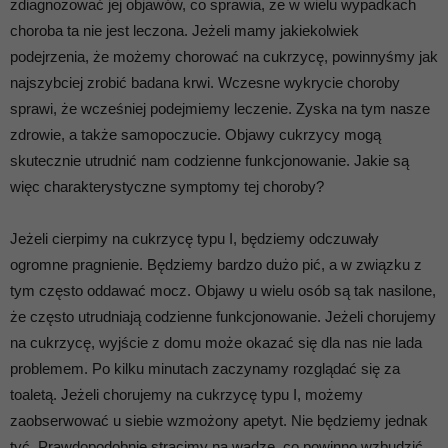
zdiagnozować jej objawów, co sprawia, że w wielu wypadkach
choroba ta nie jest leczona. Jeżeli mamy jakiekolwiek
podejrzenia, że możemy chorować na cukrzycę, powinnyśmy jak
najszybciej zrobić badana krwi. Wczesne wykrycie choroby
sprawi, że wcześniej podejmiemy leczenie. Zyska na tym nasze
zdrowie, a także samopoczucie. Objawy cukrzycy mogą
skutecznie utrudnić nam codzienne funkcjonowanie. Jakie są
więc charakterystyczne symptomy tej choroby?
Jeżeli cierpimy na cukrzycę typu I, będziemy odczuwały
ogromne pragnienie. Będziemy bardzo dużo pić, a w związku z
tym często oddawać mocz. Objawy u wielu osób są tak nasilone,
że często utrudniają codzienne funkcjonowanie. Jeżeli chorujemy
na cukrzycę, wyjście z domu może okazać się dla nas nie lada
problemem. Po kilku minutach zaczynamy rozglądać się za
toaletą. Jeżeli chorujemy na cukrzycę typu I, możemy
zaobserwować u siebie wzmożony apetyt. Nie będziemy jednak
tyć. Prawdopodobnie stracimy na wadze, co powinno wzbudzić