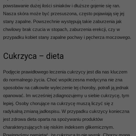
powstawanie dużej ilości siniaków i dłuższe gojenie się ran.
Nasza skóra może być przesuszona, często pojawiają się jej
stany zapalne. Powszechnie występują takie zaburzenia jak
chwilowy brak czucia w stopach, zaburzenia erekcji, czy w
przypadku kobiet stany zapalne pochwy i pęcherza moczowego.
Cukrzyca – dieta
Podjęcie prawidłowego leczenia cukrzycy jest dla nas kluczem
do normalnego życia. Choć współczesna medycyna nie zna
sposobów na całkowite wyleczenie tej choroby, potrafi ją jednak
opanować. Im wcześniej zdiagnozujemy u siebie cukrzycę, tym
lepiej. Osoby chorujące na cukrzycę muszą liczyć się z
radykalną zmianą jadłospisu. W przypadku cukrzycy konieczna
jest zdrowa dieta oparta na spożywaniu produktów
charakteryzujących się niskim indeksem glikemicznym.
Powinnyśmy pamiętać, że cukrzyca to nie wyrok. Chorzy mogą