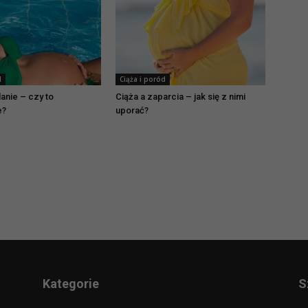
d
Ciąża i poród
lanie – czy to
Ciąża a zaparcia – jak się z nimi
e?
uporać?
Kategorie
S