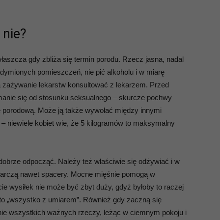
 nie?
łaszcza gdy zbliża się termin porodu. Rzecz jasna, nadal
adymionych pomieszczeń, nie pić alkoholu i w miarę
 zażywanie lekarstw konsultować z lekarzem. Przed
anie się od stosunku seksualnego – skurcze pochwy
porodową. Może ją także wywołać między innymi
– niewiele kobiet wie, że 5 kilogramów to maksymalny
dobrze odpocząć. Należy też właściwie się odżywiać i w
starczą nawet spacery. Mocne mięśnie pomogą w
e wysiłek nie może być zbyt duży, gdyż byłoby to raczej
to „wszystko z umiarem”. Również gdy zaczną się
anie wszystkich ważnych rzeczy, leżąc w ciemnym pokoju i