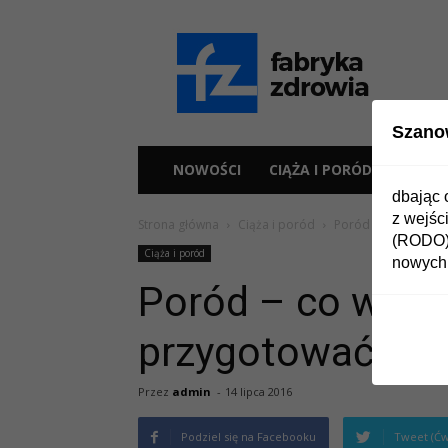
Fabryka
Zdrowia
Szano
NOWOŚCI
CIĄŻA I PORÓD
ZDR
dbając 
z wejśc
Strona główna
Ciąża i poród
Poród – co wolno ma
(RODO) 
Ciąża i poród
nowych 
Poród – co wolno
przygotować?
Przez
admin
-
14 lipca 2016
Podziel się na Facebooku
Tweet (Ćw