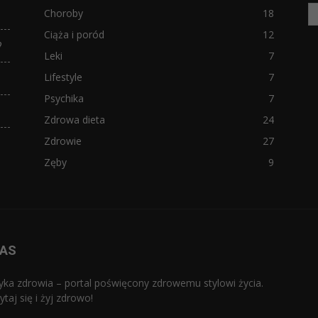
Choroby
18
Ciąża i poród
12
?
Leki
7
Lifestyle
7
Psychika
7
Zdrowa dieta
24
Zdrowie
27
Zęby
9
NAS
yka zdrowia – portal poświęcony zdrowemu stylowi życia.
ytaj się i żyj zdrowo!