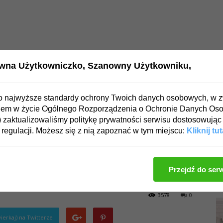
wna Użytkowniczko,
Szanowny Użytkowniku,
OWIE
PSYCHIKA
ZDROWA DIETA
o najwyższe standardy ochrony Twoich danych osobowych, w 
iem w życie Ogólnego Rozporządzenia o Ochronie Danych Os
mie i jak się przygotować?
zaktualizowaliśmy politykę prywatności serwisu dostosowując 
regulacji. Możesz się z nią zapoznać w tym miejscu:
Kliknij tut
 mamie i jak się
Przejdź do ser
3578
0
ierkaj) na Twitterze