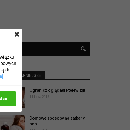
związku
obowych
ją do
NAJPOPULARNIEJSZE
aj
Ogranicz oglądanie telewizji!
14 lipca 2016
wisu
Domowe sposoby na zatkany
nos