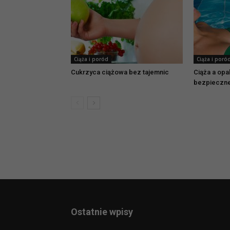
Ciąża i poród
Ciąża i poró
Cukrzyca ciążowa bez tajemnic
Ciąża a opa
bezpieczn
Ostatnie wpisy