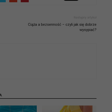
Następny artykuł
Ciąża a bezsenność – czyli jak się dobrze
wysypiać?
A