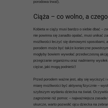
porodowa trwa!).
Ciąża – co wolno, a czego
Kobieta w ciąży musi bardzo o siebie dbać – zw
nie powinna się zanadto opalać, musi unikać z
możliwości leczyć się domowymi sposobami, a
porodem może być także konieczne powstrzym
mogłyby bowiem wywołać przedwczesną akcję 
przegrzanie organizmu oraz nadmierny wysiłek 
ciężar, jaki mogą podnieść!
Przed porodem ważne jest, aby się wyciszyć i 
miarę możliwości być aktywną fizycznie – wy
szybszym wydaniu dziecka na świat. Oczywiści
zagrożenie niż pomoc – najważniejsza zasada 
skurcze, warto pozwolić ojcu dziecka na zebr