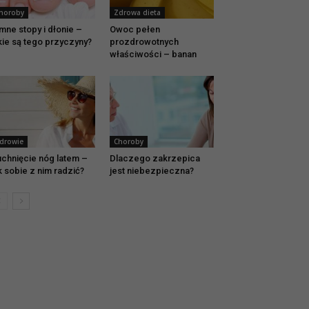
horoby
Zdrowa dieta
mne stopy i dłonie –
Owoc pełen
kie są tego przyczyny?
prozdrowotnych
właściwości – banan
drowie
Choroby
chnięcie nóg latem –
Dlaczego zakrzepica
k sobie z nim radzić?
jest niebezpieczna?