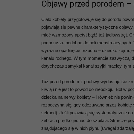
Objawy przed porodem – c
Ciało kobiety przygotowuje się do porodu powol
pojawiają się pewne charakterystyczne objaw
mieć wzmożony apetyt bądź też jadłowstręt. C
podbrzuszu podobne do bóli menstruacyjnych. W
wyraźne opadnięcie brzucha – dziecko zajmuje
kanału rodnego. W tym momencie zazwyczaj do
dotychczas zamykał kanał szyjki macicy, tym 
Tuż przed porodem z pochwy wydostaje się zre
krwią i nie jest to powód do niepokoju. Ból w
dziecka na nerwy kobiety – i również nie powini
rozpoczyna się, gdy odczuwane przez kobietę sk
sekund). Jeśli pojawiają się systematycznie co
zebrać i prędko jechać do szpitala. Skurcze po
znajdującego się w nich płynu (uwaga! zdarzają