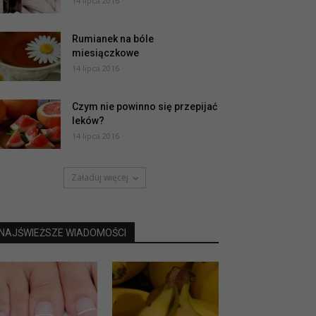
14 lipca 2016
Rumianek na bóle
miesiączkowe
14 lipca 2016
Czym nie powinno się przepijać
leków?
14 lipca 2016
Załaduj więcej
NAJŚWIEŻSZE WIADOMOŚCI