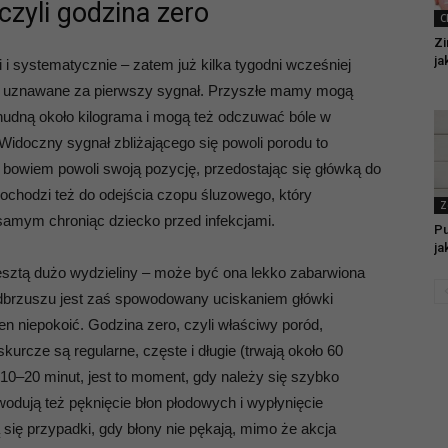
zyli godzina zero
C
Zi
ja
i i systematycznie – zatem już kilka tygodni wcześniej
y, uznawane za pierwszy sygnał. Przyszłe mamy mogą
hudną około kilograma i mogą też odczuwać bóle w
idoczny sygnał zbliżającego się powoli porodu to
 bowiem powoli swoją pozycję, przedostając się główką do
chodzi też do odejścia czopu śluzowego, który
Z
samym chroniąc dziecko przed infekcjami.
Pu
ja
sztą dużo wydzieliny – może być ona lekko zabarwiona
 podbrzuszu jest zaś spowodowany uciskaniem główki
en niepokoić. Godzina zero, czyli właściwy poród,
urcze są regularne, częste i długie (trwają około 60
 10–20 minut, jest to moment, gdy należy się szybko
wodują też pęknięcie błon płodowych i wypłynięcie
 się przypadki, gdy błony nie pękają, mimo że akcja