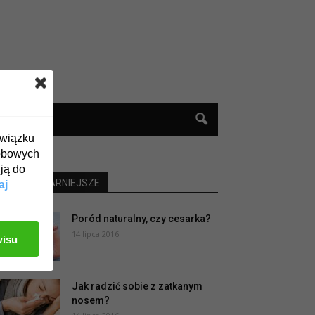
związku
obowych
ją do
NAJPOPULARNIEJSZE
aj
Poród naturalny, czy cesarka?
14 lipca 2016
wisu
Jak radzić sobie z zatkanym
nosem?