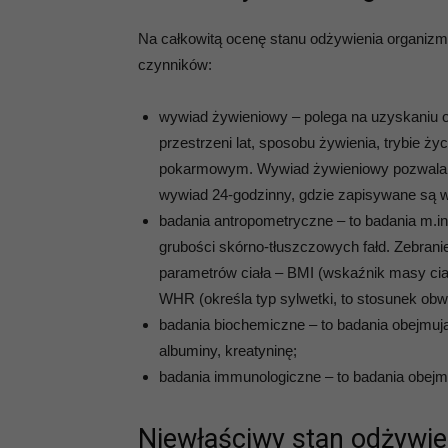
Na całkowitą ocenę stanu odżywienia organizmu 
czynników:
wywiad żywieniowy – polega na uzyskaniu od
przestrzeni lat, sposobu żywienia, trybie ż
pokarmowym. Wywiad żywieniowy pozwala na
wywiad 24-godzinny, gdzie zapisywane są wsz
badania antropometryczne – to badania m.in. 
grubości skórno-tłuszczowych fałd. Zebrani
parametrów ciała – BMI (wskaźnik masy cia
WHR (określa typ sylwetki, to stosunek obwo
badania biochemiczne – to badania obejmują
albuminy, kreatyninę;
badania immunologiczne – to badania obejmu
Niewłaściwy stan odżywie