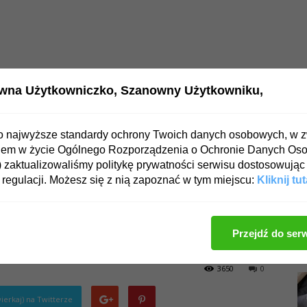
wna Użytkowniczko,
Szanowny Użytkowniku,
OWIE
PSYCHIKA
ZDROWA DIETA
o najwyższe standardy ochrony Twoich danych osobowych, w 
iem w życie Ogólnego Rozporządzenia o Ochronie Danych Os
tąpienia niedożywienia?
zaktualizowaliśmy politykę prywatności serwisu dostosowując 
regulacji. Możesz się z nią zapoznać w tym miejscu:
Kliknij tut
zyko wystąpienia
Przejdź do ser
3650
0
ierkaj) na Twitterze