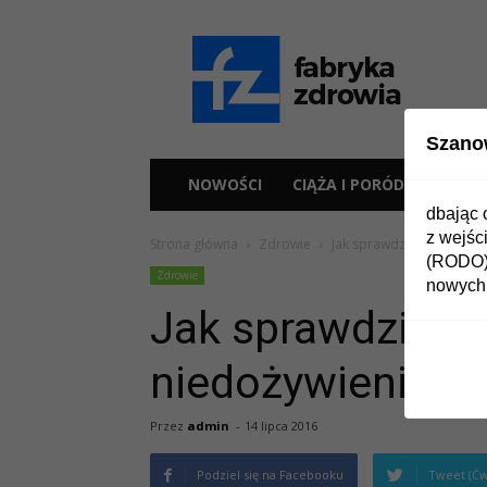
Fabryka
Zdrowia
Szano
NOWOŚCI
CIĄŻA I PORÓD
ZDR
dbając 
z wejśc
Strona główna
Zdrowie
Jak sprawdzić ryzyko wys
(RODO) 
Zdrowie
nowych 
Jak sprawdzić ry
niedożywienia?
Przez
admin
-
14 lipca 2016
Podziel się na Facebooku
Tweet (Ćw