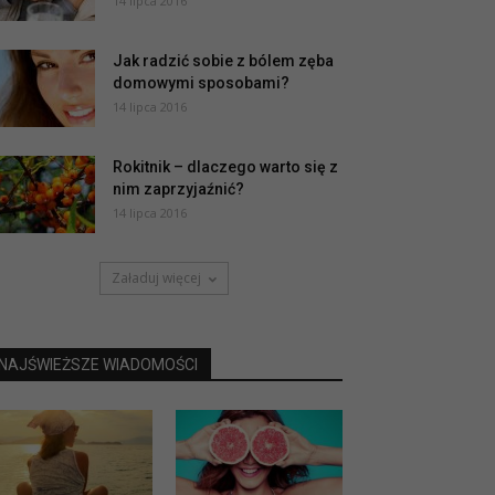
14 lipca 2016
Jak radzić sobie z bólem zęba
domowymi sposobami?
14 lipca 2016
Rokitnik – dlaczego warto się z
nim zaprzyjaźnić?
14 lipca 2016
Załaduj więcej
NAJŚWIEŻSZE WIADOMOŚCI