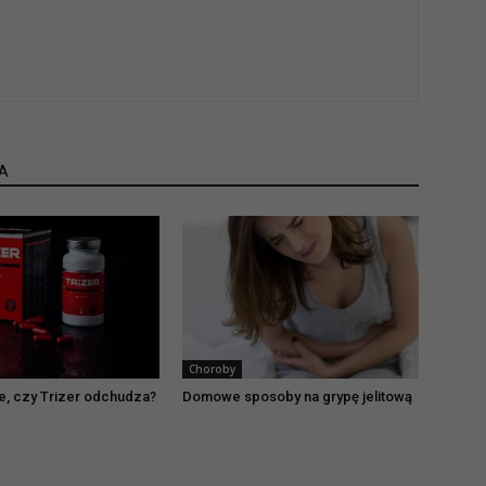
A
Choroby
ie, czy Trizer odchudza?
Domowe sposoby na grypę jelitową