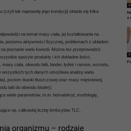
P
(czyli tak naprawdę jego kondycji) składa się kilka
Ne
z 
powiedzi na temat masy ciała, jej kształtowania na
ycia, poziomu aktywności fizycznej, problemach z układem
 poznanie wielu kwestii. Można też przeprowadzić
P
ystkie spożyte produkty i ich dokładne ilości;
Ps
masy ciała, obwodu talii, bioder, łydek i ramion, wzrostu,
e wszystkich tych danych umożliwia analizę wielu
ła), poziom tkanki tłuszczowej oraz masy mięśniowej,
du talii do obwodu bioder);
ce wiele parametrów, m.in. hematokryt, morfologię,
jące np. całkowitą liczbę limfocytów TLC.
nia organizmu – rodzaje