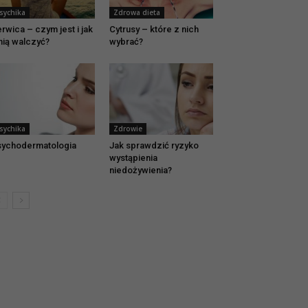
sychika
Zdrowa dieta
rwica – czym jest i jak
Cytrusy – które z nich
nią walczyć?
wybrać?
sychika
Zdrowie
ychodermatologia
Jak sprawdzić ryzyko
wystąpienia
niedożywienia?