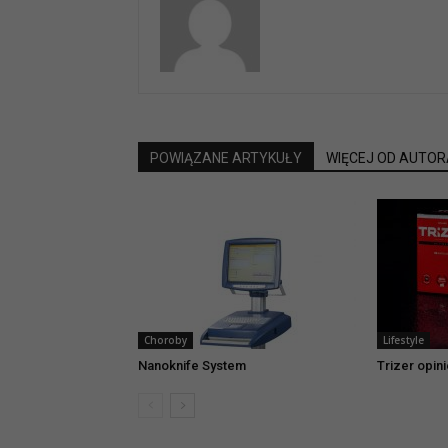
POWIĄZANE ARTYKUŁY
WIĘCEJ OD AUTOR
Choroby
Lifestyle
Nanoknife System
Trizer opin