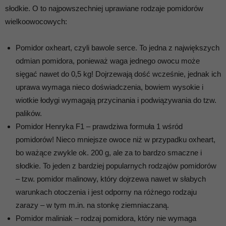
słodkie. O to najpowszechniej uprawiane rodzaje pomidorów
wielkoowocowych:
Pomidor oxheart, czyli bawole serce. To jedna z największych
odmian pomidora, ponieważ waga jednego owocu może
sięgać nawet do 0,5 kg! Dojrzewają dość wcześnie, jednak ich
uprawa wymaga nieco doświadczenia, bowiem wysokie i
wiotkie łodygi wymagają przycinania i podwiązywania do tzw.
palików.
Pomidor Henryka F1 – prawdziwa formuła 1 wśród
pomidorów! Nieco mniejsze owoce niż w przypadku oxheart,
bo ważące zwykle ok. 200 g, ale za to bardzo smaczne i
słodkie. To jeden z bardziej popularnych rodzajów pomidorów
– tzw. pomidor malinowy, który dojrzewa nawet w słabych
warunkach otoczenia i jest odporny na różnego rodzaju
zarazy – w tym m.in. na stonkę ziemniaczaną.
Pomidor maliniak – rodzaj pomidora, który nie wymaga