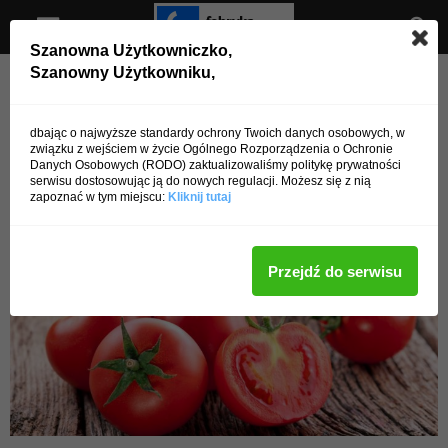
Szanowna Użytkowniczko,
Szanowny Użytkowniku,
Strona główna
Zdrowa dieta
Zdrowa dieta
14 niezwykłych rodzajów
dbając o najwyższe standardy ochrony Twoich danych osobowych, w
związku z wejściem w życie Ogólnego Rozporządzenia o Ochronie
pomidorów
Danych Osobowych (RODO) zaktualizowaliśmy politykę prywatności
serwisu dostosowując ją do nowych regulacji. Możesz się z nią
zapoznać w tym miejscu:
Kliknij tutaj
Przez
admin
-
14 lipca 2016
4830
0
Przejdź do serwisu