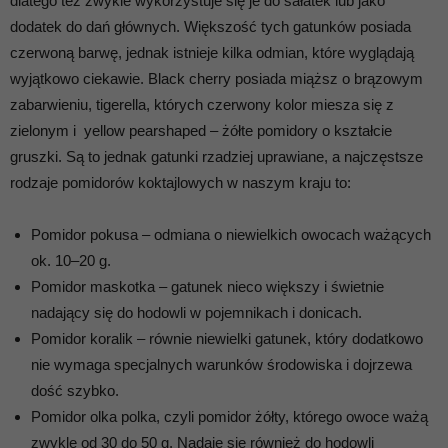
dlatego też zwykle wykorzystuje się je do sałatek lub jako
dodatek do dań głównych. Większość tych gatunków posiada
czerwoną barwę, jednak istnieje kilka odmian, które wyglądają
wyjątkowo ciekawie. Black cherry posiada miąższ o brązowym
zabarwieniu, tigerella, których czerwony kolor miesza się z
zielonym i yellow pearshaped – żółte pomidory o kształcie
gruszki. Są to jednak gatunki rzadziej uprawiane, a najczęstsze
rodzaje pomidorów koktajlowych w naszym kraju to:
Pomidor pokusa – odmiana o niewielkich owocach ważących
ok. 10–20 g.
Pomidor maskotka – gatunek nieco większy i świetnie
nadający się do hodowli w pojemnikach i donicach.
Pomidor koralik – równie niewielki gatunek, który dodatkowo
nie wymaga specjalnych warunków środowiska i dojrzewa
dość szybko.
Pomidor olka polka, czyli pomidor żółty, którego owoce ważą
zwykle od 30 do 50 g. Nadaje się również do hodowli