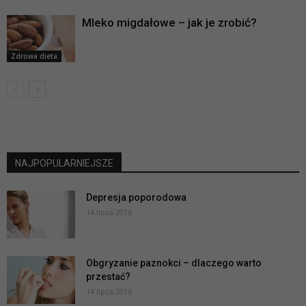
Mleko migdałowe – jak je zrobić?
Zdrowa dieta
NAJPOPULARNIEJSZE
Depresja poporodowa
14 lipca 2016
Obgryzanie paznokci – dlaczego warto
przestać?
14 lipca 2016