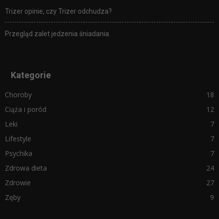
Trizer opinie, czy Trizer odchudza?
Przegląd zalet jedzenia śniadania
Kategorie
Choroby
18
Ciąża i poród
12
Leki
7
Lifestyle
7
Psychika
7
Zdrowa dieta
24
Zdrowie
27
Zęby
9