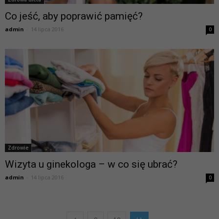
Co jeść, aby poprawić pamięć?
admin
-
14 lipca 2016
0
Zdrowie
Wizyta u ginekologa – w co się ubrać?
admin
-
14 lipca 2016
0