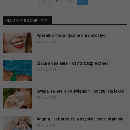
9
10
11
NAJPOPULARNIEJSZE
Aparaty ortodontyczne dla dorosłych
14 lipca 2016
Ciąża a opalanie – czy to bezpieczne?
14 lipca 2016
Święta, święta, a po świętach… poczuj się lekko
14 lipca 2016
Angina – jak przejść ją szybko i bez cierpienia
14 lipca 2016