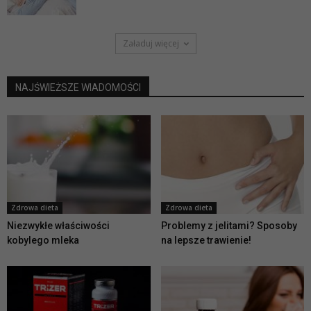
Załaduj więcej
NAJŚWIEŻSZE WIADOMOŚCI
Zdrowa dieta
Zdrowa dieta
Niezwykłe właściwości
Problemy z jelitami? Sposoby
kobylego mleka
na lepsze trawienie!