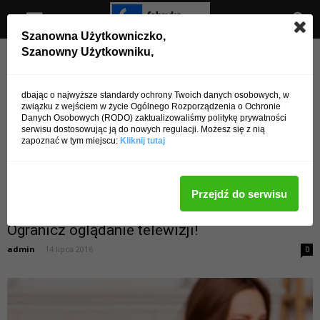
Szanowna Użytkowniczko,
Szanowny Użytkowniku,
dbając o najwyższe standardy ochrony Twoich danych osobowych, w
związku z wejściem w życie Ogólnego Rozporządzenia o Ochronie
Danych Osobowych (RODO) zaktualizowaliśmy politykę prywatności
serwisu dostosowując ją do nowych regulacji. Możesz się z nią
zapoznać w tym miejscu:
Kliknij tutaj
Przejdź do serwisu
Lifestyle
Ogranicz oglądanie telewizji!
admin
-
14 lipca 2016
0