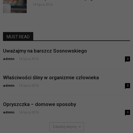
14 lipca 2016
MUST READ
Uważajmy na barszcz Sosnowskiego
admin
-
14 lipca 2016
0
Właściwości śliny w organizmie człowieka
admin
-
14 lipca 2016
0
Opryszczka – domowe sposoby
admin
-
14 lipca 2016
0
Załaduj więcej