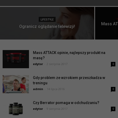
LIFESTYLE
Mass ATT
Ogranicz oglądanie telewizji!
Mass ATTACK opinie, najlepszy produkt na
masę?
edytor
-
2 sierpnia 2017
0
Gdy problem ze wzrokiem przeszkadza w
treningu
admin
-
14 lipca 2016
0
Czy Berrator pomaga w odchudzaniu?
edytor
-
9 sierpnia 2017
0