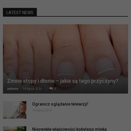
LATEST NEWS
Zimne stopy i dłonie – jakie są tego przyczyny?
admin
-
14 lipca 2016
0
Ogranicz oglądanie telewizji!
14 lipca 2016
Niezwykłe właściwości kobylego mleka