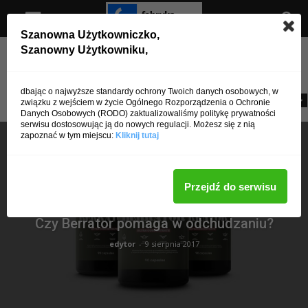
Szanowna Użytkowniczko,
Szanowny Użytkowniku,
Strona główna
Lifestyle
LIFESTYLE
dbając o najwyższe standardy ochrony Twoich danych osobowych, w
Bez kategorii
Ciąża i poród
Lifestyle
Psychika
Zdrowa dieta
związku z wejściem w życie Ogólnego Rozporządzenia o Ochronie
Danych Osobowych (RODO) zaktualizowaliśmy politykę prywatności
serwisu dostosowując ją do nowych regulacji. Możesz się z nią
zapoznać w tym miejscu:
Kliknij tutaj
Przejdź do serwisu
LIFESTYLE
Czy Berrator pomaga w odchudzaniu?
edytor
-
9 sierpnia 2017