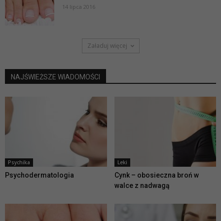
14 lipca 2016
Załaduj więcej
NAJŚWIEŻSZE WIADOMOŚCI
Psychika
Leki
Psychodermatologia
Cynk – obosieczna broń w
walce z nadwagą