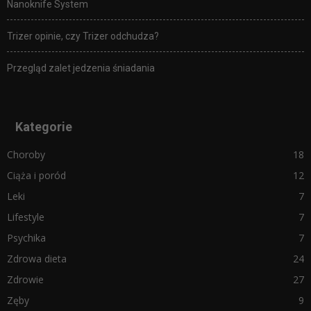
Nanoknife System
Trizer opinie, czy Trizer odchudza?
Przegląd zalet jedzenia śniadania
Kategorie
Choroby
18
Ciąża i poród
12
Leki
7
Lifestyle
7
Psychika
7
Zdrowa dieta
24
Zdrowie
27
Zęby
9