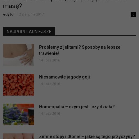
masę?
edytor
-
2 sierpnia 2017
0
NAJPOPULARNIEJSZE
Problemy z jelitami? Sposoby na lepsze
trawienie!
14 lipca 2016
Niesamowite jagody goji
14 lipca 2016
Homeopatia – czym jest i czy działa?
14 lipca 2016
Zimne stopy i dłonie – jakie są tego przyczyny?