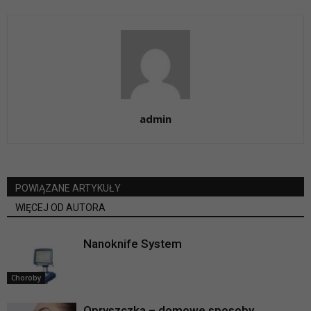
admin
POWIĄZANE ARTYKUŁY
WIĘCEJ OD AUTORA
Nanoknife System
Choroby
Opryszczka – domowe sposoby