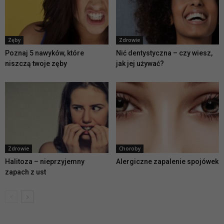
Zęby
Zdrowie
Poznaj 5 nawyków, które
Nić dentystyczna – czy wiesz,
niszczą twoje zęby
jak jej używać?
Zdrowie
Choroby
Halitoza – nieprzyjemny
Alergiczne zapalenie spojówek
zapach z ust