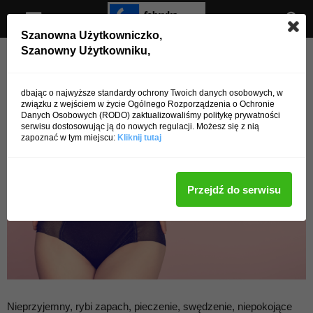
Szanowna Użytkowniczko,
Szanowny Użytkowniku,
Strona główna
Zdrowie
Choroby
Zdrowie
Choroby
Cel: zwalczyć infekcję pochwy
dbając o najwyższe standardy ochrony Twoich danych osobowych, w
związku z wejściem w życie Ogólnego Rozporządzenia o Ochronie
Danych Osobowych (RODO) zaktualizowaliśmy politykę prywatności
Przez
admin
-
14 lipca 2016
4520
0
serwisu dostosowując ją do nowych regulacji. Możesz się z nią
zapoznać w tym miejscu:
Kliknij tutaj
Przejdź do serwisu
Nieprzyjemny, rybi zapach, pieczenie, swędzenie, niepokojące