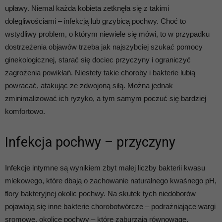
upławy. Niemal każda kobieta zetknęła się z takimi
dolegliwościami – infekcją lub grzybicą pochwy. Choć to
wstydliwy problem, o którym niewiele się mówi, to w przypadku
dostrzeżenia objawów trzeba jak najszybciej szukać pomocy
ginekologicznej, starać się dociec przyczyny i ograniczyć
zagrożenia powikłań. Niestety takie choroby i bakterie lubią
powracać, atakując ze zdwojoną siłą. Można jednak
zminimalizować ich ryzyko, a tym samym poczuć się bardziej
komfortowo.
Infekcja pochwy – przyczyny
Infekcje intymne są wynikiem zbyt małej liczby bakterii kwasu
mlekowego, które dbają o zachowanie naturalnego kwaśnego pH,
flory bakteryjnej okolic pochwy. Na skutek tych niedoborów
pojawiają się inne bakterie chorobotwórcze – podrażniające wargi
sromowe, okolice pochwy – które zaburzają równowagę,