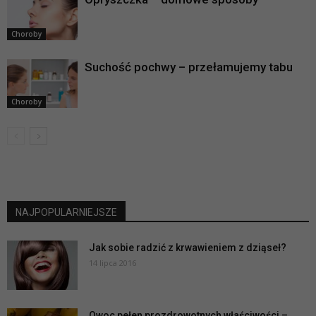
Choroby
Suchość pochwy – przełamujemy tabu
Choroby
NAJPOPULARNIEJSZE
Jak sobie radzić z krwawieniem z dziąseł?
14 lipca 2016
Owoc pełen prozdrowotnych właściwości –